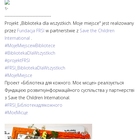
------------------------------
Projekt „Biblioteka dla wszystkich. Moje miejsce" jest realizowany
przez
Fundacja FRSI
w partnerstwie z
Save the Children
International
.
#MojeMiejscewBibliotece
#BibliotekaDlaWszystkich
#projektFRSI
#FRSI_BibliotekaDlaWszystkich
#MojeMiejsce
Проект «Бібліотека для кожного. Моє місцеі» реалізується
Фундацією розвиткуінформаційного суспільства у партнерстві
з Save the Children International.
#FRSI_Бібліотекадлякожного
#МоєMісце